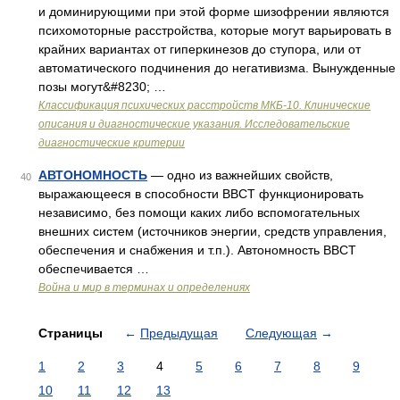
и доминирующими при этой форме шизофрении являются
психомоторные расстройства, которые могут варьировать в
крайних вариантах от гиперкинезов до ступора, или от
автоматического подчинения до негативизма. Вынужденные
позы могут&#8230; …
Классификация психических расстройств МКБ-10. Клинические
описания и диагностические указания. Исследовательские
диагностические критерии
АВТОНОМНОСТЬ
— одно из важнейших свойств,
40
выражающееся в способности ВВСТ функционировать
независимо, без помощи каких либо вспомогательных
внешних систем (источников энергии, средств управления,
обеспечения и снабжения и т.п.). Автономность ВВСТ
обеспечивается …
Война и мир в терминах и определениях
Страницы
←
Предыдущая
Следующая
→
1
2
3
4
5
6
7
8
9
10
11
12
13