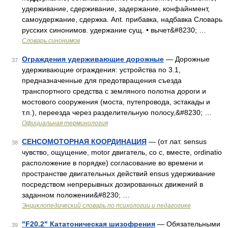
удерживание, сдерживание, задержание, конфайнмент,
самоудержание, сдержка. Ant. прибавка, надбавка Словарь
русских синонимов. удержание сущ. • вычет&#8230; …
Словарь синонимов
Ограждения удерживающие дорожные
— Дорожные
37
удерживающие ограждения: устройства по 3.1,
предназначенные для предотвращения съезда
транспортного средства с земляного полотна дороги и
мостового сооружения (моста, путепровода, эстакады и
т.п.), переезда через разделительную полосу,&#8230; …
Официальная терминология
СЕНСОМОТОРНАЯ КООРДИНАЦИЯ
— (от лат. sensus
38
чувство, ощущение, motor двигатель, со с, вместе, ordinatio
расположение в порядке) согласование во времени и
пространстве двигательных действий ensus удерживание
посредством непрерывных дозированных движений в
заданном положении&#8230; …
Энциклопедический словарь по психологии и педагогике
"F20.2" Кататоническая шизофрения
— Обязательными
39